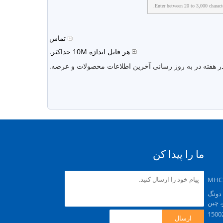
Enter between 20 to 3,000 characte
تماس
هر فایل اندازه 10M حداکثر.
در هفته در به روز رسانی آخرین اطلاعات محصولات و عرضه.
ما را پیدا کن
MHC 
 دونگ
، چین
ارسال