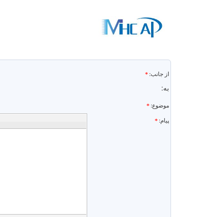
email
از جانب:
به:
موضوع:
subject
پیام: