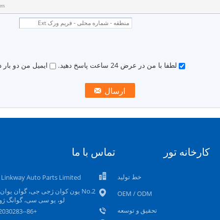
rs.
لطفا با من در عرض 24 ساعت پاسخ دهید.
ایمیل من دو بار 
کارخانه تور
تماس با ما
خط تولید
Linkway Auto Parts Limited
No.2 یون کوان ژجی جی، گوان یوان
OEM / ODM
لو، یو سی سی، گوانگ ژو
تحقیق و توسعه
+86--15002030283