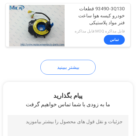
93490-3Q130 قطعات
50
خودرو کیسه هوا ساعت
فنر مواد پلاستیکی
پد خودکار ترمز
قابل مذاکره MOQ:قابل مذاکره
تماس
بیشتر ببینید
323
قطعات سنسور
پیام بگذارید
ما به زودی با شما تماس خواهیم گرفت