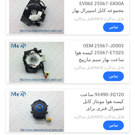
EV06E 25567-5X00A
مجموعه کابل اسپیرال بهار
82
قابل مذاکره MOQ:قابل مذاکره
تماس
فیلتر هوای اتوماتیک
OEM 25567-JD003
25567-ET025 کیسه هوا
ساعت بهار سیم مارپیچ
مونتاژ برای nissan
قابل مذاکره MOQ:قابل مذاکره
تماس
114
93490-3Q120 ساعت
فیلتر روغن خودرو
کیسه هوا مونتاژ کابل
اسپیرال فنری برای
هیوندای
قابل مذاکره MOQ:قابل مذاکره
تماس