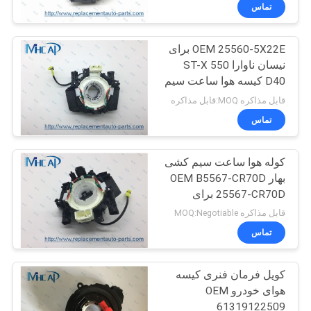
Steering Coil
کنترل
تماس
کیفیت
OEM 25560-5X22E برای
78
نیسان ناوارا ST-X 550
با
D40 کیسه هوا ساعت سیم
بهار خودرو ساعت
ما
کشی بهار
قابل مذاکره MOQ:قابل مذاکره
تماس
تماس
بگیرید
کوله هوا ساعت سیم کشی
بهار OEM B5567-CR70D
درخواست
25567-CR70D برای
117
نیسان
نقل
قابل مذاکره MOQ:Negotiable
تماس
قول
سوزن اتوماتیک
کویل فرمان فنری کیسه
نقشه
هوای خودرو OEM
سایت
61319122509