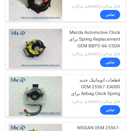
61316928042 BMW
قابل مذاکره MOQ:قابل مذاکره
تماس
PRIVACY
269
POLICY
Mazda Automotive Clock
قطعات خودرو هوندا
Spring Replacement برای
OEM BBP3-66-CS0A
BBP3-66-CS0
قابل مذاکره MOQ:قابل مذاکره
تماس
قطعات اتوماتیک جدید
13
OEM 25567-EA000
Airbag Clock Spring برای
قطعات بدنه خودرو
نیسان
قابل مذاکره MOQ:قابل مذاکره
تماس
NISSAN OEM 25567-