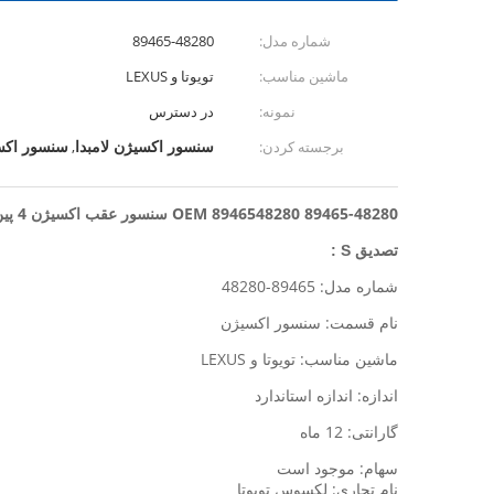
شماره مدل:
89465-48280
ماشین مناسب:
تویوتا و LEXUS
نمونه:
در دسترس
سنسور اکسیژن لامبدا
سنسور اکس
برجسته کردن:
,
OEM 8946548280 89465-48280 سنسور عقب اکسیژن 4 پین متناسب با تویوتا و LEXUS
تصدیق
S
:
شماره مدل: 89465-48280
نام قسمت: سنسور اکسیژن
ماشین مناسب: تویوتا و LEXUS
اندازه: اندازه استاندارد
گارانتی: 12 ماه
سهام: موجود است
نام تجاری: لکسوس تویوتا