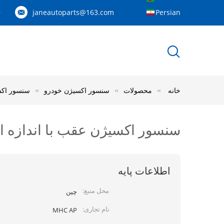
janeautoparts@163.com
Persian
83
خانه
محصولات
سنسور اکسیژن خودرو
سنسور اکسیژن عقب
سنسور اکسیژن عقب با اندازه استاندارد چهار پین 
اطلاعات پایه
محل منبع:
چين
نام تجاری:
MHC AP