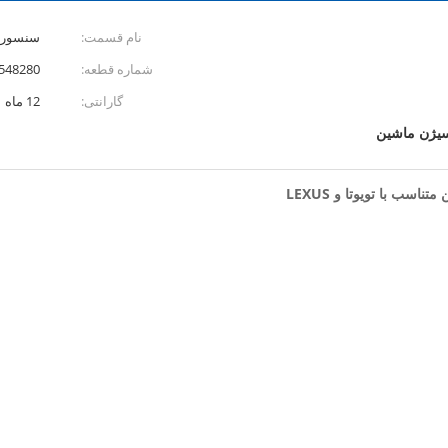
نام قسمت:
سنسور 
شماره قطعه:
0 89465-48280
گارانتی:
12 ماه
یژن ماشین