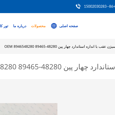
+86--150020302
صفحه اصلی
محصولات
درباره ما
تور کا
 با اندازه استاندارد چهار پین OEM 8946548280 89465-48280
OEM 8946548280 89465-48280