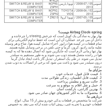
گزینه ها
عمومی
05 / 2008-07 /
تويوتا ياريس
NCP90،
84-01: SWITCH & RELAY &
COMPUTER
ZSP91
2013
عمومی
02 / 2008-06 /
TOYOTA
NCP92،
84-01: SWITCH & RELAY &
COMPUTER
ZSP92
VIOS
2013
عمومی
05 / 2007-05 /
تویوتا کرولا
ZRE15 *
84-01: SWITCH & RELAY &
COMPUTER
2014
Airbag Clock-spring چیست؟
بهار بهار به سادگی یک کویل است که چرخش steeing را چرخانده و
داخل آن می چرخد. عملکرد آن این است که حفظ تداوم الکتریکی برای
تمام قطعات در کیسه هوا درایور. اجزاء شامل کیسه هوا، شاخ و هر وسیله
نقلیه مانند رادیو، کروز، گرما و حتی تلفن در برخی وسایل نقلیه هستند.
بهار تنها زمانی لازم است که جایگزین شود که اتصال دهنده ها که به کیسه
هوا در راننده متصل هستند ذوب می شوند و به طور مستقیم به سیلندر
تبدیل می شوند. در طی یک استقرار، تبدیل گاز باعث ایجاد تبادل گرما
درون سیلندر می شود و باعث می شود که برخی از اتصالات به ذوب شدن
برسند.
مزایای ما:
1. قیمت قابل قبول، خدمات خوب
2. کیفیت قابل اطمینان، زندگی طولانی مدت
3. حالت سریع و مطمئن پرداخت
4. حمل و نقل اقلام به موقع و به سرعت
5. بهترین گارانتی، بازگشت آسان
6. محصولات ما به اکثر کشورهای جهان صادر می شود.
دربارهی ما:
شرکت ما متخصص در قطعات یدکی خودرو بیش از 15 سال، انواع
قطعات خودرو با تجربه غنی، روش اثبات شده ارائه می دهد. به خصوص