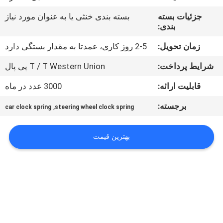
کنترل
جزئیات بسته
بسته بندی خنثی یا به عنوان مورد نیاز
کیفیت
بندی:
زمان تحویل:
2-5 روز کاری، عمدتا به مقدار بستگی دارد
با
شرایط پرداخت:
T / T Western Union پی پال
ما
قابلیت ارائه:
3000 عدد در ماه
تماس
بگیرید
برجسته:
,
car clock spring
steering wheel clock spring
درخواست
بهترین قیمت
نقل
قول
نقشه
سایت