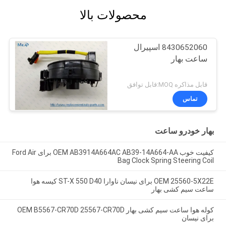
محصولات بالا
8430652060 اسپیرال
ساعت بهار
قابل مذاکره MOQ:قابل توافق
تماس
بهار خودرو ساعت
کیفیت خوب OEM AB3914A664AC AB39-14A664-AA برای Ford Air
Bag Clock Spring Steering Coil
OEM 25560-5X22E برای نیسان ناوارا ST-X 550 D40 کیسه هوا
ساعت سیم کشی بهار
کوله هوا ساعت سیم کشی بهار OEM B5567-CR70D 25567-CR70D
برای نیسان