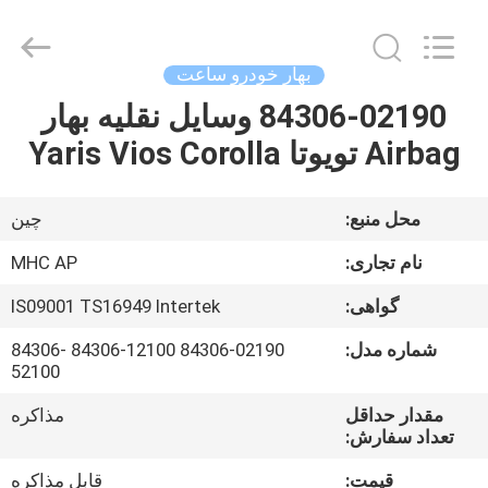
MHC
Linkway
Auto
Parts
Limited.
بهار خودرو ساعت
All
Rights
Reserved.
84306-02190 وسایل نقلیه بهار
صفحه
Airbag تویوتا Yaris Vios Corolla
اصلی
محصولات
محل منبع:
چین
نام تجاری:
MHC AP
درباره
گواهی:
IS09001 TS16949 Intertek
ما
شماره مدل:
84306-02190 84306-12100 84306-
52100
تور
مقدار حداقل
مذاکره
کارخانه
تعداد سفارش:
قیمت:
قابل مذاکره