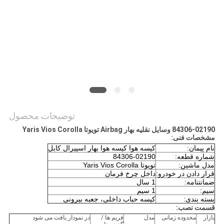
PRIVACY
POLICY
توضیحات محصول
84306-02190 وسایل نقلیه بهار Airbag تویوتا Yaris Vios Corolla
مشخصات فنی:
نام پیمان:
کیسه هوا کیسه هوا بهار اسپیرال کابل
شماره قطعه:
84306-02190
مدل ماشین:
تویوتا Yaris Vios Corolla
قرار دادن در خودرو:
داخل چرخ فرمان
ضمانتنامه:
1 سال
سیم:
1 سیم
بسته بندی:
کیسه حباب داخلی، جعبه بیرونی
قسمت نصب:
بازار
محدوده زمانی
مدل
فریم ها /
در نمودار یافت می شود